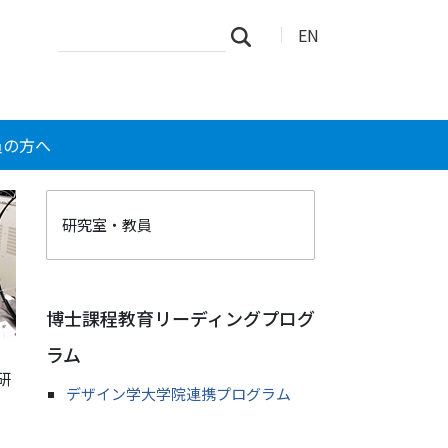
サ
詳
EN
検索
イ
細
ト
検
を
索
検
索
員の方へ
研究室・教員
博士課程教育リーディングプログ
ラム
研
デザイン学大学院連携プログラム